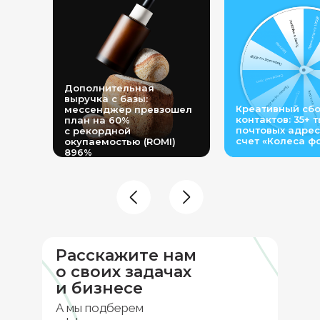
Дополнительная
выручка с базы:
Креативный сб
мессенджер превзошел
контактов: 35+ 
план на 60%
почтовых адрес
с рекордной
счет «Колеса ф
окупаемостью (ROMI)
896%
Расскажите нам
о своих задачах
и бизнесе
А мы подберем