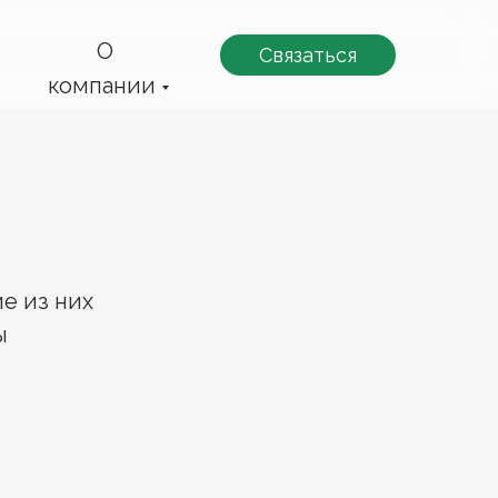
О
Связаться
компании
е из них
ы