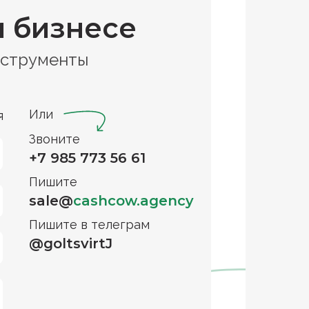
и бизнесе
нструменты
Или
я
Звоните
+7 985 773 56 61
Пишите
sale@
cashcow.agency
Пишите в телеграм
@goltsvirtJ