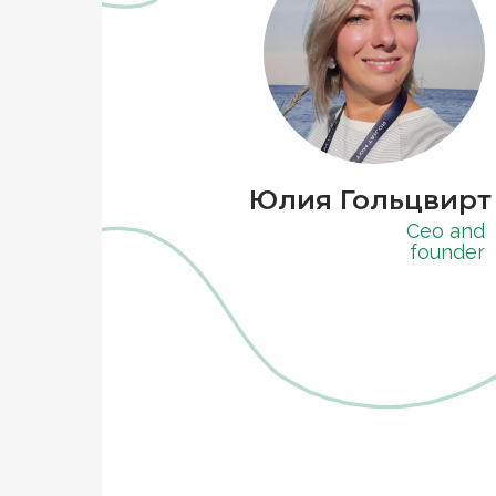
Юлия Гольцвирт
Ceo and
founder