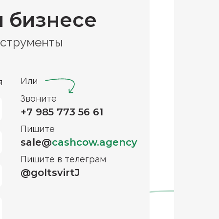
и бизнесе
нструменты
Или
я
Звоните
+7 985 773 56 61
Пишите
sale@
cashcow.agency
Пишите в телеграм
@goltsvirtJ