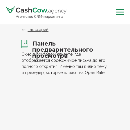
Глоссарий
Панель
предварительного
Окно в почтовом клиенте, где
просмотра
отображается содержимое письма до его
полного открытия. Именно там видно тему
и прехедер, которые влияют на Open Rate.